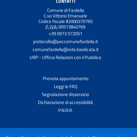
CONTATTI
Comune di Fardella
C.so Vittorio Emanuele
Codice fiscale 82000370765
P. IVA:
00513840769
+39 0973 572051
protocollo@peccomunefardella.it
comunefardella@rete.basilicata.it
URP - Ufficio Relazioni con il Pubblico
Prenota appuntamento
Leggi le FAQ
Segnalazione disservizio
Dichiarazione di accessibilità
P.N.R.R.