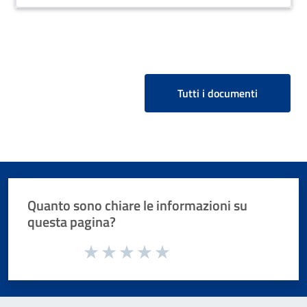
Tutti i documenti
Quanto sono chiare le informazioni su
questa pagina?
Valuta da 1 a 5 stelle la pagina
Valuta 1 stelle su 5
Valuta 2 stelle su 5
Valuta 3 stelle su 5
Valuta 4 stelle su 5
Valuta 5 stelle su 5