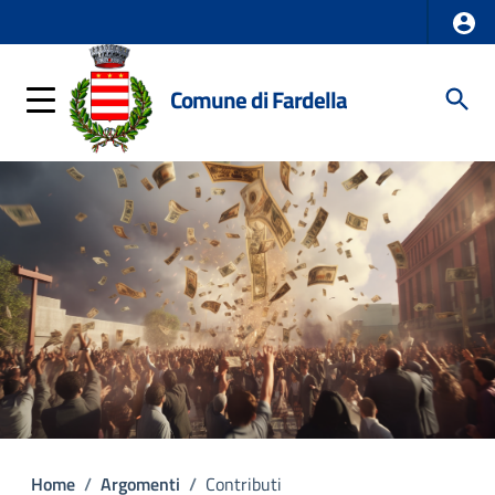
Comune di Fardella
Home
/
Argomenti
/
Contributi