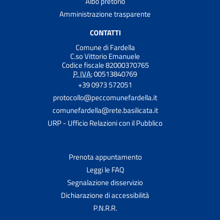
Albo pretorio
Amministrazione trasparente
CONTATTI
Comune di Fardella
C.so Vittorio Emanuele
Codice fiscale 82000370765
P. IVA:
00513840769
+39 0973 572051
protocollo@peccomunefardella.it
comunefardella@rete.basilicata.it
URP - Ufficio Relazioni con il Pubblico
Prenota appuntamento
Leggi le FAQ
Segnalazione disservizio
Dichiarazione di accessibilità
P.N.R.R.