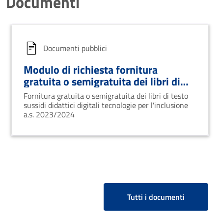
Documenti
Documenti pubblici
Modulo di richiesta fornitura
gratuita o semigratuita dei libri di
testo sussidi didattici digitali
Fornitura gratuita o semigratuita dei libri di testo
tecnologie per l'inclusione a.s.
sussidi didattici digitali tecnologie per l'inclusione
2023/2024
a.s. 2023/2024
Tutti i documenti