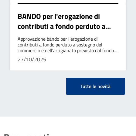
BANDO per l'erogazione di
contributi a fondo perduto a
sostegno del commercio e
Approvazione bando per l'erogazione di
dell'artigianato previsto dal
contributi a fondo perduto a sostegno del
commercio e dell'artigianato previsto dal fondo
fondo nazionale di sostegno alle
nazionale di sostegno alle attivita' economiche
27/10/2025
artigianali e commerciali in attuazione del dpcm
attività economiche artigianali e
del 24 settembre 2020 e relat
commerciali in attuazione del
dpcm del 24 settembre 2020
Tutte le novità