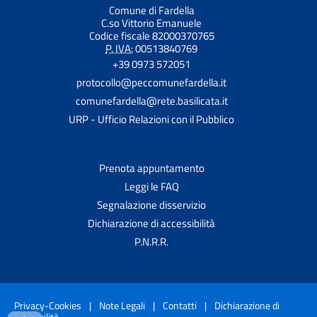
Comune di Fardella
C.so Vittorio Emanuele
Codice fiscale 82000370765
P. IVA:
00513840769
+39 0973 572051
protocollo@peccomunefardella.it
comunefardella@rete.basilicata.it
URP - Ufficio Relazioni con il Pubblico
Prenota appuntamento
Leggi le FAQ
Segnalazione disservizio
Dichiarazione di accessibilità
P.N.R.R.
Privacy-Cookies
|
Note Legali
|
Contatti
|
Dichiarazione di
accessibilità